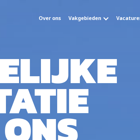
Over ons
Vakgebieden
Vacature
ELIJKE
TATIE
 ONS